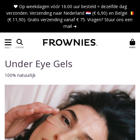
❤️ Op weekdagen vóór 16.00 uur besteld = dezelfde dag
verzonden. Verzending naar Nederland 🇳🇱 (€ 6,90) en België 🇧🇪
(€ 11,90). Gratis verzending vanaf € 75. Vragen?
Stuur ons een
mail ➜
MAND
ZOEKEN
MENU
Under Eye Gels
100% natuurlijk