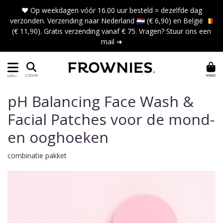
❤️ Op weekdagen vóór 16.00 uur besteld = dezelfde dag
verzonden. Verzending naar Nederland 🇳🇱 (€ 6,90) en België 🇧🇪
(€ 11,90). Gratis verzending vanaf € 75. Vragen?
Stuur ons een
mail ➜
MAND
ZOEKEN
MENU
pH Balancing Face Wash &
Facial Patches voor de mond-
en ooghoeken
combinatie pakket