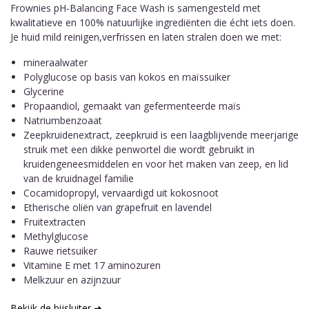
Frownies pH-Balancing Face Wash is samengesteld met
kwalitatieve en 100% natuurlijke ingrediënten die écht iets doen.
Je huid mild reinigen,verfrissen en laten stralen doen we met:
mineraalwater
Polyglucose op basis van kokos en maïssuiker
Glycerine
Propaandiol, gemaakt van gefermenteerde maïs
Natriumbenzoaat
Zeepkruidenextract, zeepkruid is een laagblijvende meerjarige
struik met een dikke penwortel die wordt gebruikt in
kruidengeneesmiddelen en voor het maken van zeep, en lid
van de kruidnagel familie
Cocamidopropyl, vervaardigd uit kokosnoot
Etherische oliën van grapefruit en lavendel
Fruitextracten
Methylglucose
Rauwe rietsuiker
Vitamine E met 17 aminozuren
Melkzuur en azijnzuur
Bekijk de bijsluiter ➜