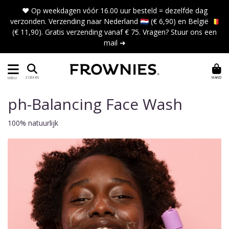
❤️ Op weekdagen vóór 16.00 uur besteld = dezelfde dag
verzonden. Verzending naar Nederland 🇳🇱 (€ 6,90) en België 🇧🇪
(€ 11,90). Gratis verzending vanaf € 75. Vragen?
Stuur ons een
mail ➜
MAND
ZOEKEN
MENU
ph-Balancing Face Wash
100% natuurlijk