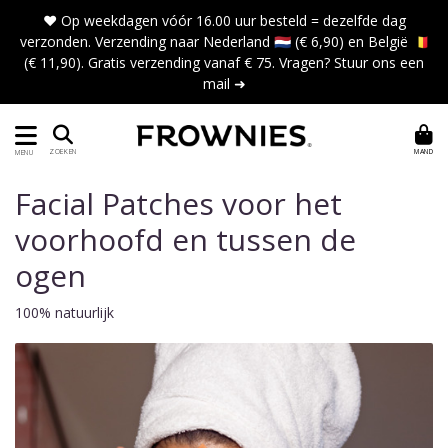
❤️ Op weekdagen vóór 16.00 uur besteld = dezelfde dag
verzonden. Verzending naar Nederland 🇳🇱 (€ 6,90) en België 🇧🇪
(€ 11,90). Gratis verzending vanaf € 75. Vragen?
Stuur ons een
mail ➜
MAND
ZOEKEN
MENU
Facial Patches voor het
voorhoofd en tussen de
ogen
100% natuurlijk