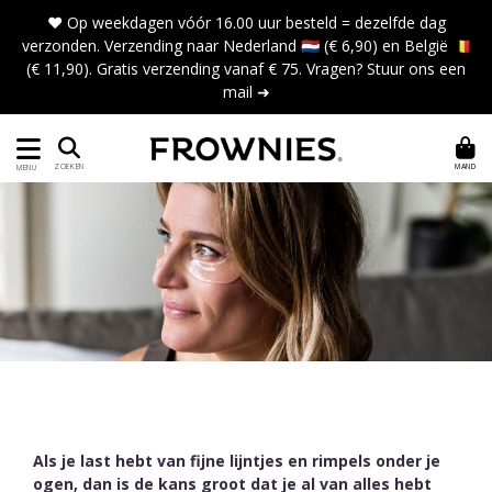
❤️ Op weekdagen vóór 16.00 uur besteld = dezelfde dag
verzonden. Verzending naar Nederland 🇳🇱 (€ 6,90) en België 🇧🇪
(€ 11,90). Gratis verzending vanaf € 75. Vragen?
Stuur ons een
mail ➜
MAND
ZOEKEN
MENU
Als je last hebt van fijne lijntjes en rimpels onder je
ogen, dan is de kans groot dat je al van alles hebt