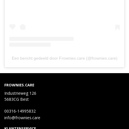
Een bericht gedeeld door Frownies.care (@frownies.care)
FROWNIES.CARE
Industrieweg 126
5683CG Best
00316-14995832
info@frownies.care
KLANTENSERVICE